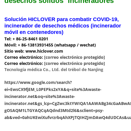
desechos sólidos
Incineradores
Solución HICLOVER para combatir COVID-19,
incinerador de desechos médicos (incinerador
móvil en contenedores)
Tel: + 86-25-8461 0201
Móvil: + 86-13813931455 (whatsapp / wechat)
Sitio web: www.hiclover.com
Correo electrónico:
[correo electrónico protegido]
Correo electrónico:
[correo electrónico protegido]
Tecnología médica Co., Ltd. del trébol de Nanjing
https://www.google.com/search?
ei=EwsCX9fjEM_L0PEPks2xYA&q=site%3Awaste-
incinerator.net&oq=site%3Awaste-
incinerator.net&gs_lcp=CgZwc3ktYWIQA1AAWABg34cGaABw
gOSAQM1LTGYAQCqAQdnd3Mtd2l6&sclient=psy-
ab&ved=0ahUKEwiXufvrzrbqAhXPJTQIHZJmDAwQ4dUDCAs&ua