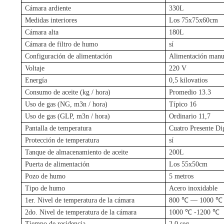
Cámara ardiente
330L
Medidas interiores
Los 75x75x60cm
Cámara alta
180L
Cámara de filtro de humo
sí
Configuración de alimentación
Alimentación manu
Voltaje
220 V
Energía
0,5 kilovatios
Consumo de aceite (kg / hora)
Promedio 13.3
Uso de gas (NG, m3n / hora)
Típico 16
Uso de gas (GLP, m3n / hora)
Ordinario 11,7
Pantalla de temperatura
Cuatro Presente Dig
Protección de temperatura
sí
Tanque de almacenamiento de aceite
200L
Puerta de alimentación
Los 55x50cm
Pozo de humo
5 metros
Tipo de humo
Acero inoxidable
1er. Nivel de temperatura de la cámara
800 ℃ –– 1000 ℃
2do. Nivel de temperatura de la cámara
1000 ℃ -1200 ℃
Tiempo de residencia
2,0 seg.