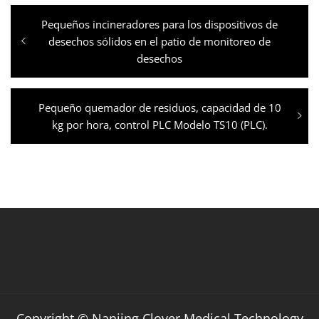
Post
Previous
Pequeños incineradores para los dispositivos de
navigation
post:
desechos sólidos en el patio de monitoreo de
desechos
Next
Pequeño quemador de residuos, capacidad de 10
post:
kg por hora, control PLC Modelo TS10 (PLC).
Copyright © Nanjing Clover Medical Technology