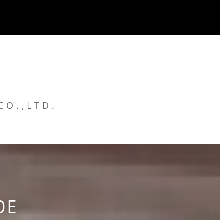
CO.,LTD.
DE