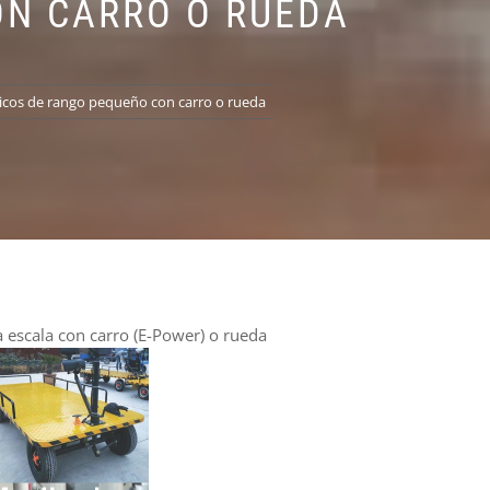
N CARRO O RUEDA
icos de rango pequeño con carro o rueda
escala con carro (E-Power) o rueda