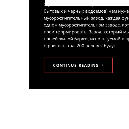
(Кухня и жилые помещения, а также за
бытовых и черных водоемов) нам нуж
мусоросжигательный завод, каждая фун
одном мусоросжигательном заводе, ко
проинформировать. Завод, который мы
нашей жилой баржи, используемой в п
строительства. 200 человек будут
CONTINUE READING