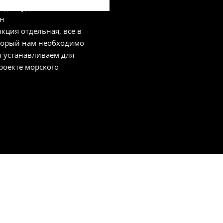
вод по удалению
ен
кция отдельная, все в
торый нам необходимо
 устанавливаем для
роекте морского