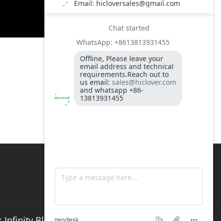
 Infinity Blog by
Themeinwp