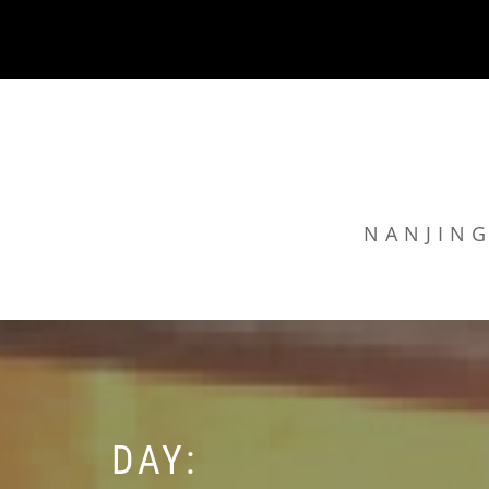
Skip
to
content
NANJING
DAY: