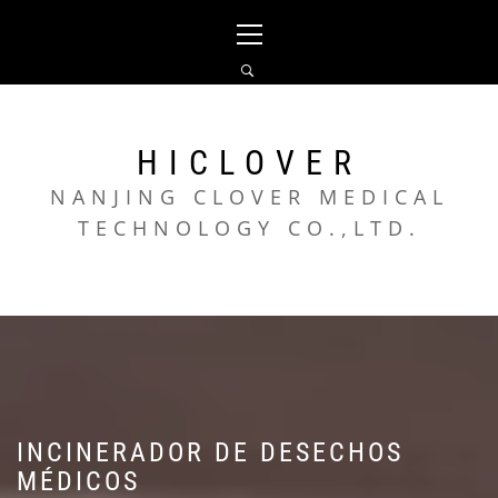
Skip
Primary
to
Menu
content
HICLOVER
NANJING CLOVER MEDICAL
TECHNOLOGY CO.,LTD.
INCINERADOR DE DESECHOS
MÉDICOS