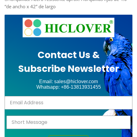
“de ancho x 42” de largo
Contact Us &
Subscribe Newsletter
Email: sales@hiclover.com
Whatsapp: +86-13813931455