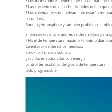
? Los incineradores deben tener una cámara de co
? Las corrientes de desechos líquidos deben quem
? Los calentadores definitivamente estarán monta
secundaria.
Running Atmosphere y también problemas ambien
El plan de los incineradores se desarrollará para o
? Nivel de temperatura máximo / mínimo diario ord
Calentador de desechos médicos.
aprox. 0,4 metros cúbicos.
gas / llaves accionadas con energía.
control termostático del grado de temperatura.
ciclo programable