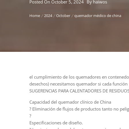
Posted On
October 5, 2024
By
haiwos
Home
2024
October
quemador médico de china
el cumplimiento de los quemadores en contenedor. 
desechos) necesitamos quemador si cada función se
SUGERENCIAS PARA CALENTADORES DE RESIDUO
Capacidad del quemador clínico de China
? Eliminación de flujos de productos tanto no pel
?
Especificaciones de diseño.