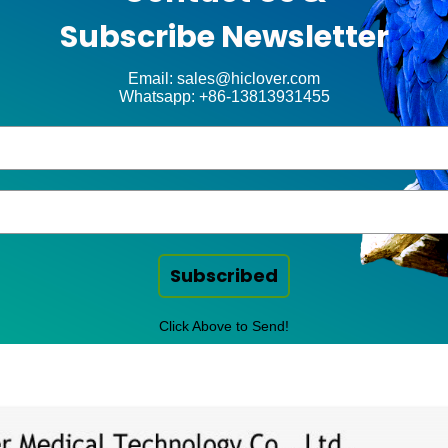
Subscribe Newsletter
Email: sales@hiclover.com
Whatsapp: +86-13813931455
Subscribed
Click Above to Send!