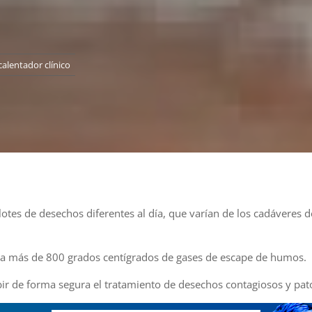
calentador clínico
otes de desechos diferentes al día, que varían de los cadáveres
 a más de 800 grados centígrados de gases de escape de humos.
bir de forma segura el tratamiento de desechos contagiosos y pato