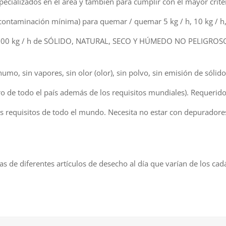
ecializados en el área y también para cumplir con el mayor criter
contaminación mínima) para quemar / quemar 5 kg / h, 10 kg / h, 
én 300 kg / h de SÓLIDO, NATURAL, SECO Y HÚMEDO NO PELIGROSO d
umo, sin vapores, sin olor (olor), sin polvo, sin emisión de sólid
o de todo el país además de los requisitos mundiales). Requerido
os requisitos de todo el mundo. Necesita no estar con depuradore
as de diferentes artículos de desecho al día que varían de los ca