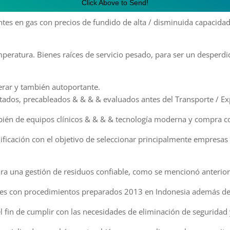
Click Above to Send!
tes en gas con precios de fundido de alta / disminuida capacida
peratura. Bienes raíces de servicio pesado, para ser un desperdi
rar y también autoportante.
ados, precableados & & & & evaluados antes del Transporte / Ex
ién de equipos clínicos & & & & tecnología moderna y compra co
ificación con el objetivo de seleccionar principalmente empresas
 para una gestión de residuos confiable, como se mencionó anteri
les con procedimientos preparados 2013 en Indonesia además de
l fin de cumplir con las necesidades de eliminación de seguridad 