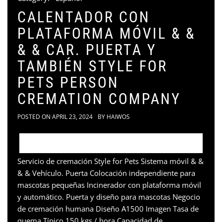
CALENTADOR CON
PLATAFORMA MÓVIL & &
& & CAR. PUERTA Y
TAMBIÉN STYLE FOR
PETS PERSON
CREMATION COMPANY
POSTED ON
APRIL 23, 2024
BY
HAIWOS
Servicio de cremación Style for Pets Sistema móvil & &
& & Vehículo. Puerta Colocación independiente para
mascotas pequeñas Incinerador con plataforma móvil
y automático. Puerta y diseño para mascotas Negocio
de cremación humana Diseño A1500 Imagen Tasa de
quema Típico 150 kgs / hora Capacidad de