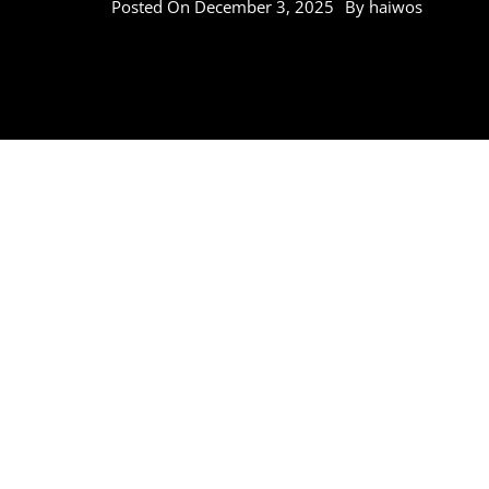
Posted On
December 3, 2025
By
haiwos