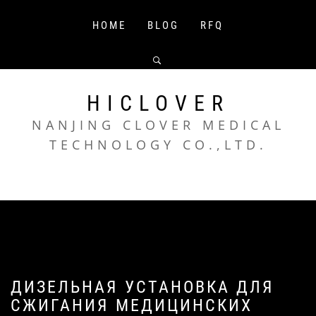
Skip
to
HOME
BLOG
RFQ
content
HICLOVER
NANJING CLOVER MEDICAL
TECHNOLOGY CO.,LTD.
ДИЗЕЛЬНАЯ УСТАНОВКА ДЛЯ
СЖИГАНИЯ МЕДИЦИНСКИХ