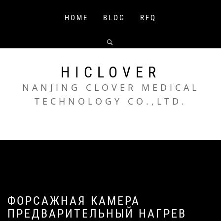
Skip
to
HOME
BLOG
RFQ
content
HICLOVER
NANJING CLOVER MEDICAL
TECHNOLOGY CO.,LTD.
ФОРСАЖНАЯ КАМЕРА
ПРЕДВАРИТЕЛЬНЫЙ НАГРЕВ