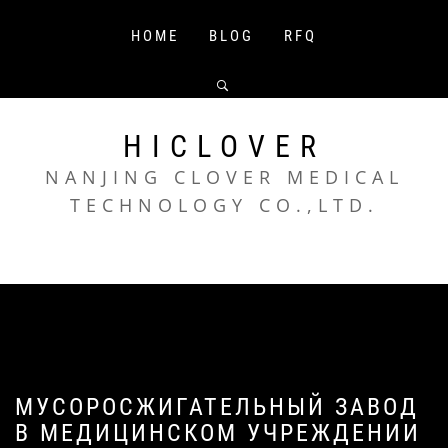
Skip
to
HOME
BLOG
RFQ
content
HICLOVER
NANJING CLOVER MEDICAL
TECHNOLOGY CO.,LTD.
МУСОРОСЖИГАТЕЛЬНЫЙ ЗАВОД
В МЕДИЦИНСКОМ УЧРЕЖДЕНИИ