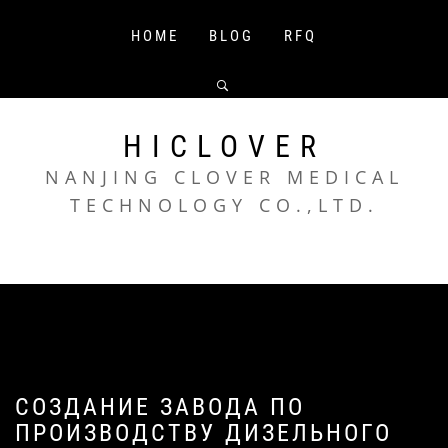
Skip
to
HOME
BLOG
RFQ
content
HICLOVER
NANJING CLOVER MEDICAL
TECHNOLOGY CO.,LTD.
СОЗДАНИЕ ЗАВОДА ПО
ПРОИЗВОДСТВУ ДИЗЕЛЬНОГО